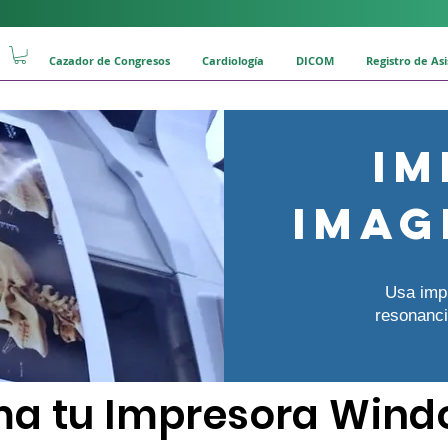
Cazador de Congresos
Cardiología
DICOM
Registro de As
Im
imag
Usa imp
resonanci
ma tu Impresora Wind