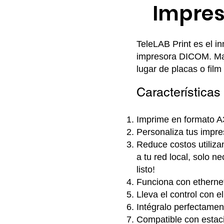
Impres
TeleLAB Print es el 
impresora DICOM. Maxim
lugar de placas o fil
Característica
Imprime en formato A3
Personaliza tus impres
Reduce costos utilizan
a tu red local, s
olo ne
listo!
Funciona con ethernet
Lleva el control con e
Intégralo perfectamen
Compatible con estac