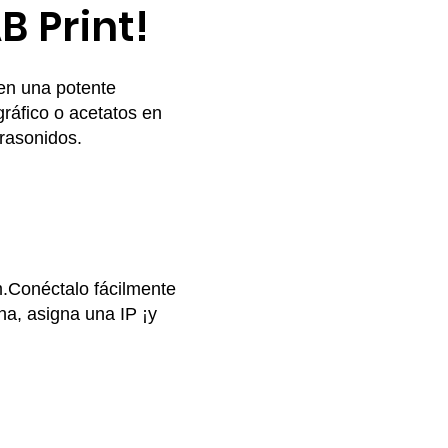
 Print!
en una potente
gráfico o acetatos en
trasonidos.
m.
Conéctalo fácilmente
na, a
signa una IP ¡y