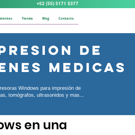
+52 (55) 5171 5377
istentes
Tienda
Blog
Contacto
presion de
enes medicas
resoras Windows para impresión de
as, tomógrafos, ultrasonidos y mas...
ows en una