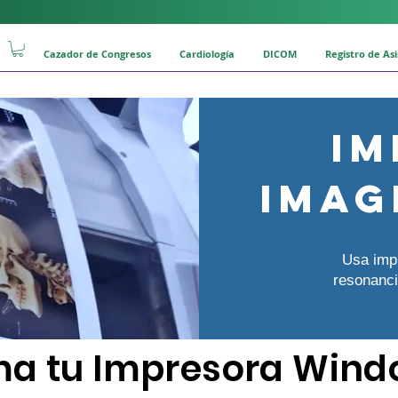
Cazador de Congresos
Cardiología
DICOM
Registro de As
Im
imag
Usa imp
resonanci
ma tu Impresora Wind