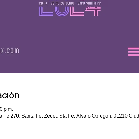
ación
0 p.m.
ta Fe 270, Santa Fe, Zedec Sta Fé, Álvaro Obregón, 01210 Ci