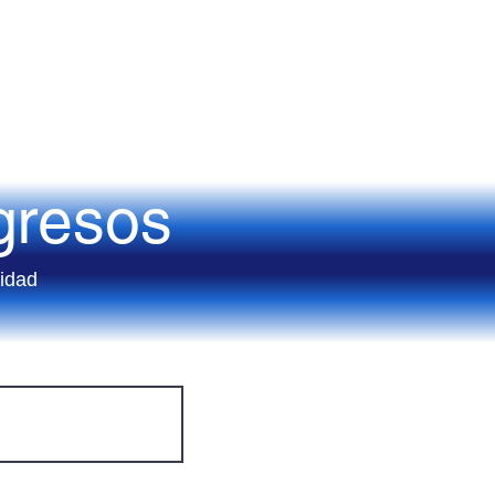
gresos
lidad