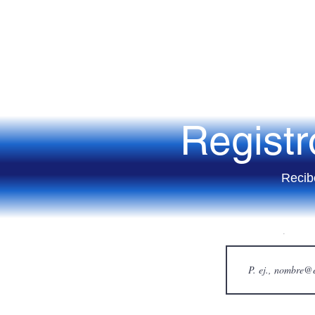
Regist
Recib
Correo eléctronico