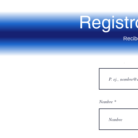
Regist
Recib
Correo eléctronico
Nombre