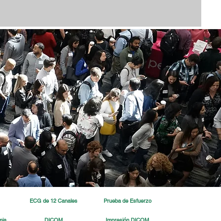
ECG de 12 Canales
Prueba de Esfuerzo
mia
DICOM
Impresión DICOM