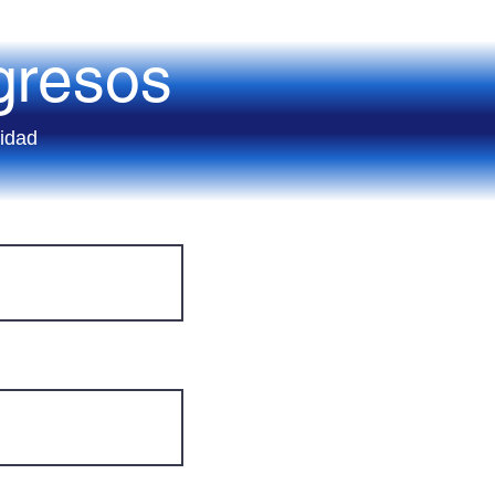
gresos
lidad