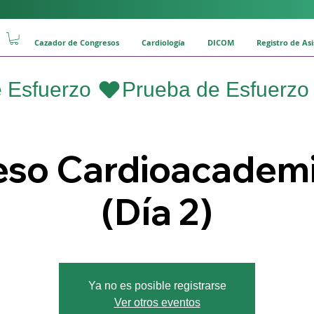
Cazador de Congresos
Cardiología
DICOM
Registro de As
so Cardioacadem
(Día 2)
Ya no es posible registrarse
Ver otros eventos