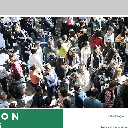
con
Cardiología
s
Polígrafo Hemodina