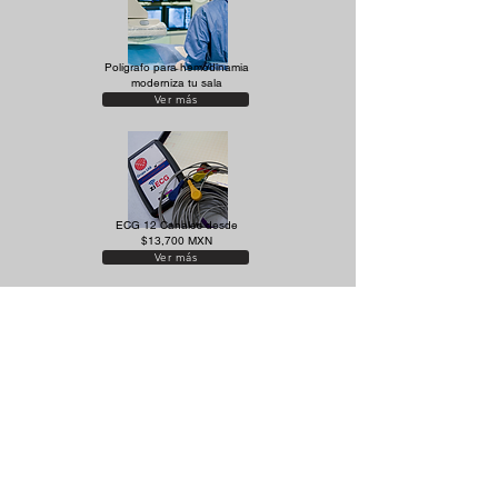
Polígrafo para hemodinamia
moderniza tu sala
Ver más
ECG 12 Canales desde
$13,700 MXN
Ver más
ECG inalámbrico de 12
canales desde $21,000
MXN
Ver más
Contacta con