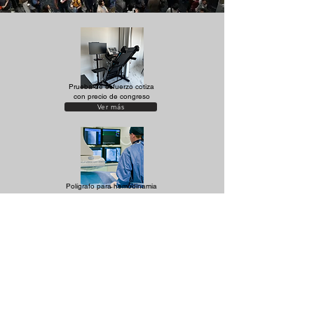
Prueba de esfuerzo cotiza
con precio de congreso
Ver más
Polígrafo para hemodinamia
moderniza tu sala
Ver más
ECG 12 Canales desde
$13,700 MXN
Ver más