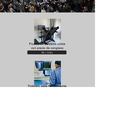
Prueba de esfuerzo cotiza
con precio de congreso
Ver más
Polígrafo para hemodinamia
moderniza tu sala
Ver más
ECG 12 Canales desde
$13,700 MXN