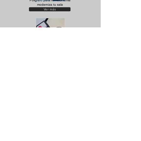
Polígrafo para hemodinamia
moderniza tu sala
Ver más
ECG 12 Canales desde
$13,700 MXN
Ver más
ECG inalámbrico de 12
canales desde $21,000
MXN
Ver más
Contacta con
nosotros