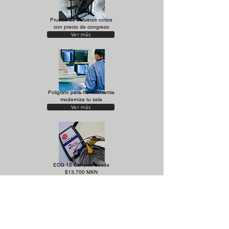
Prueba de esfuerzo cotiza
con precio de congreso
Ver más
Polígrafo para hemodinamia
moderniza tu sala
Ver más
ECG 12 Canales desde
$13,700 MXN
Ver más