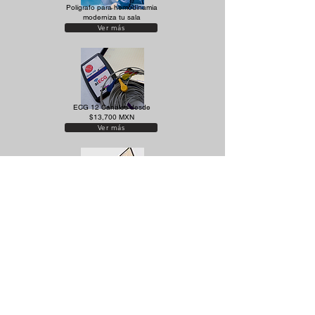
Polígrafo para hemodinamia
moderniza tu sala
Ver más
ECG 12 Canales desde
$13,700 MXN
Ver más
ECG inalámbrico de 12
canales desde $21,000
MXN
Ver más
Contacta con
nosotros