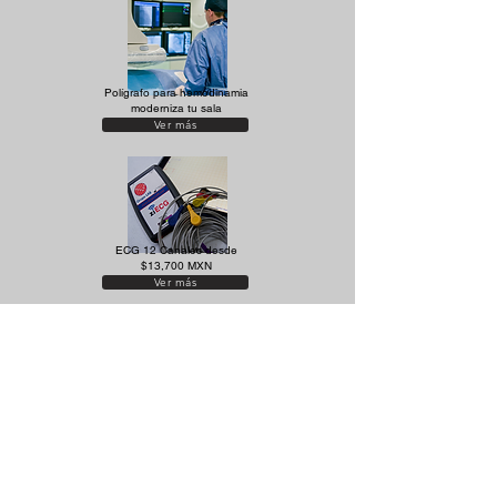
Polígrafo para hemodinamia
moderniza tu sala
Ver más
ECG 12 Canales desde
$13,700 MXN
Ver más
ECG inalámbrico de 12
canales desde $21,000
MXN
Ver más