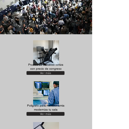
Prueba de esfuerzo cotiza
con precio de congreso
Ver más
Polígrafo para hemodinamia
moderniza tu sala
Ver más