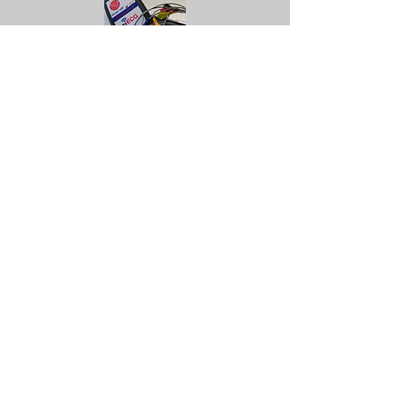
ECG 12 Canales desde
$13,700 MXN
Ver más
ECG inalámbrico de 12
canales desde $21,000
MXN
Ver más
Contacta con
nosotros
Emiliano Zapata 18, Col. Miguel Hidalgo,
14260 Tlalpan CDMX