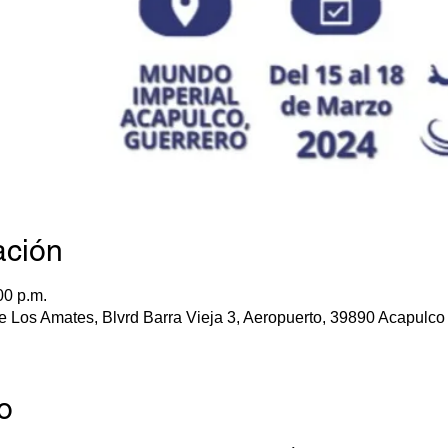
ación
00 p.m.
e Los Amates, Blvrd Barra Vieja 3, Aeropuerto, 39890 Acapulco 
o