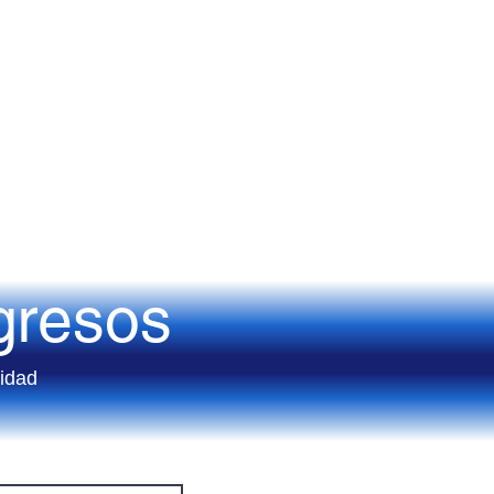
gresos
lidad