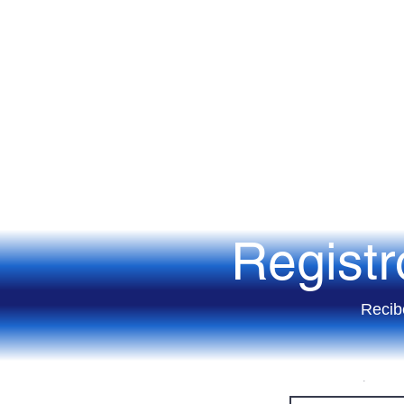
Regist
Recib
Correo eléctronico