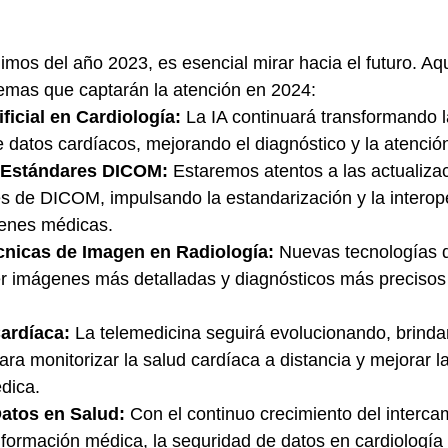
mos del año 2023, es esencial mirar hacia el futuro. Aqu
emas que captarán la atención en 2024:
ificial en Cardiología:
 La IA continuará transformando l
e datos cardíacos, mejorando el diagnóstico y la atención
n Estándares DICOM:
 Estaremos atentos a las actualiza
s de DICOM, impulsando la estandarización y la interope
genes médicas.
nicas de Imagen en Radiología:
 Nuevas tecnologías 
r imágenes más detalladas y diagnósticos más precisos
ardíaca:
 La telemedicina seguirá evolucionando, brind
ra monitorizar la salud cardíaca a distancia y mejorar la
dica.
atos en Salud:
 Con el continuo crecimiento del interca
nformación médica, la seguridad de datos en cardiología 