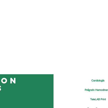
con
Cardiología
s
Polígrafo Hemodina
TeleLAB Print
Feli