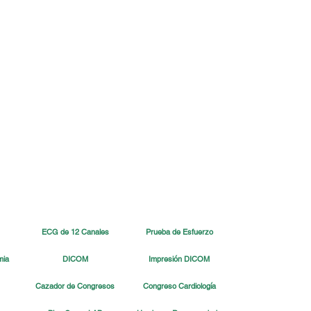
ECG de 12 Canales
Prueba de Esfuerzo
mia
DICOM
Impresión DICOM
Cazador de Congresos
Congreso Cardiología
z Año Nuevo