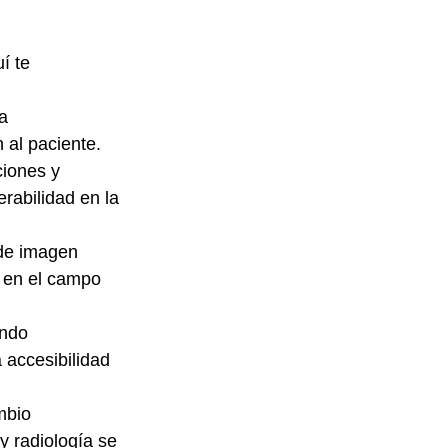
í te 
a 
 al paciente.
ciones y 
rabilidad en la 
de imagen 
 en el campo 
ando 
 accesibilidad 
mbio 
y radiología se 