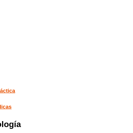
áctica
dicas
logía 