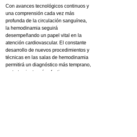
Con avances tecnológicos continuos y 
una comprensión cada vez más 
profunda de la circulación sanguínea, 
la hemodinamia seguirá 
desempeñando un papel vital en la 
atención cardiovascular. El constante 
desarrollo de nuevos procedimientos y 
técnicas en las salas de hemodinamia 
permitirá un diagnóstico más temprano, 
un tratamiento más efectivo y una 
atención personalizada para los 
pacientes, allanando el camino hacia 
un futuro más saludable y prometedor 
en el cuidado del corazón.
Grupo LAB, líder en cardiología 
intervencionista en México, ha estado a 
la vanguardia de la innovación en el 