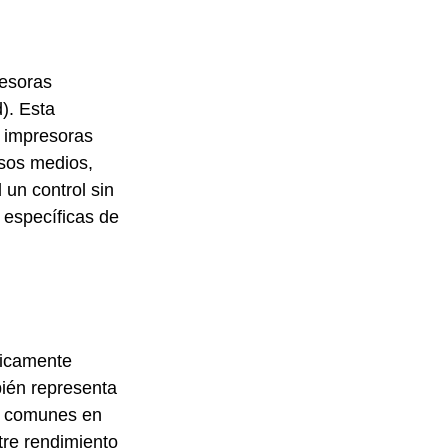
esoras 
). Esta 
e impresoras 
sos medios, 
 un control sin 
 específicas de 
micamente 
bién representa 
HP comunes en 
tre rendimiento 