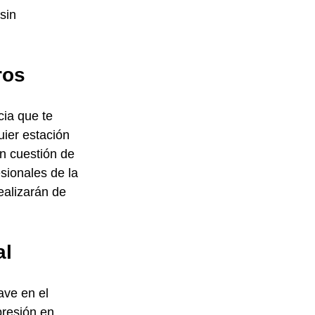
sin 
ros
ia que te 
ier estación 
n cuestión de 
sionales de la 
ealizarán de 
al
ve en el 
presión en 