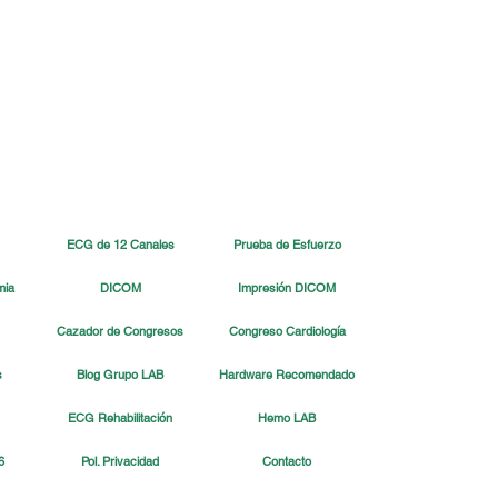
ECG de 12 Canales
Prueba de Esfuerzo
mia
DICOM
Impresión DICOM
Cazador de Congresos
Congreso Cardiología
s
Blog Grupo LAB
Hardware Recomendado
LAB Print: La opción
ECG Rehabilitación
Hemo LAB
ible y segura para
imir imágenes DICOM
6
Pol. Privacidad
Contacto
ualquier entorno