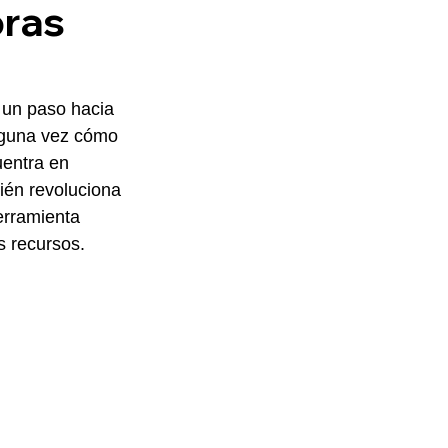
ras
 un paso hacia 
alguna vez cómo 
uentra en 
ién revoluciona 
rramienta 
s recursos.