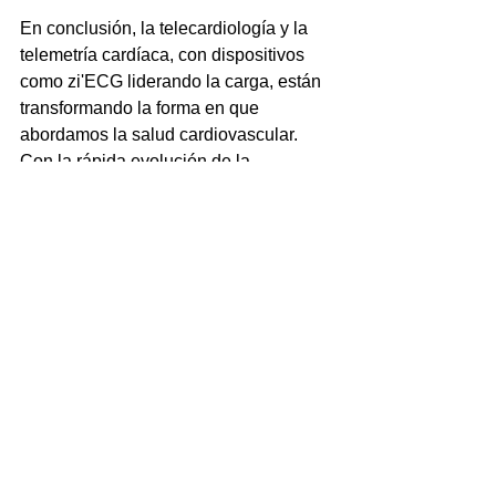
En conclusión, la telecardiología y la 
telemetría cardíaca, con dispositivos 
como zi'ECG liderando la carga, están 
transformando la forma en que 
abordamos la salud cardiovascular. 
Con la rápida evolución de la 
tecnología, el futuro de la telemetría 
cardíaca promete una atención más 
eficiente, personalizada y preventiva 
para todos, estableciendo así un nuevo 
estándar en el cuidado cardiovascular.
zi'ECG
zi'ECG
Telemedicina
ECG Inalámbrico
Telemetría
zi'ECG