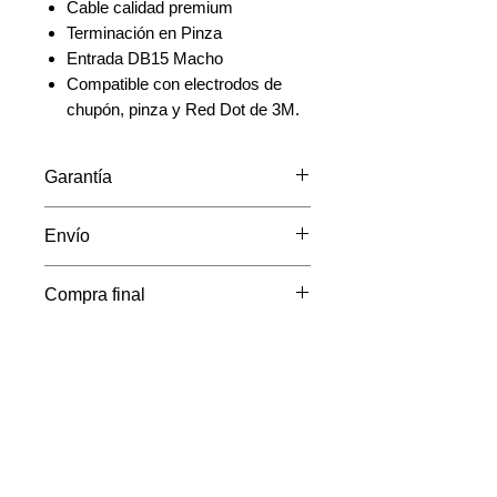
Cable calidad premium
Terminación en Pinza
Entrada DB15 Macho
Compatible con electrodos de
chupón, pinza y Red Dot de 3M.
Garantía
1 año de garantía bajo uso
Envío
correcto
Envío incluido a todo México
Compra final
No se aceptan devoluciones
Contacta con
nosotros