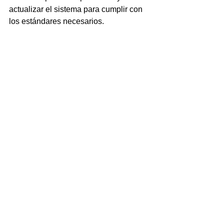
actualizar el sistema para cumplir con 
los estándares necesarios.
Si deseas, también puedes revisar el 
estado de tus contactos con un revisor 
de polaridad como el de la imagen que 
mostramos a continuación. Si bien esto 
es muy básico te permitirá comprobar 
que la polaridad de los contactos de 
pares está bien y que hay "Tierra física" 
en el contacto.