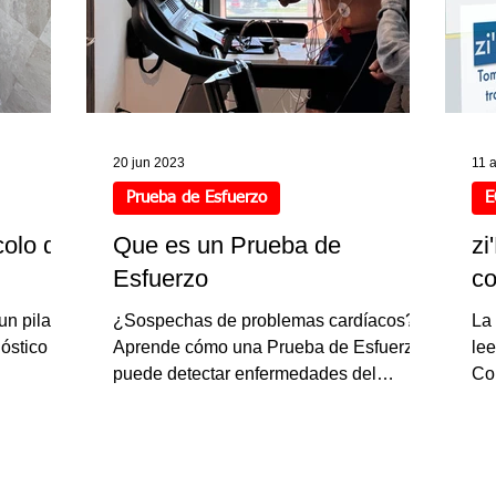
20 jun 2023
11 
Prueba de Esfuerzo
E
colo de
Que es un Prueba de
zi
Esfuerzo
co
un pilar
¿Sospechas de problemas cardíacos?
La 
óstico
Aprende cómo una Prueba de Esfuerzo
le
puede detectar enfermedades del
Co
corazón y brindarte tranquilidad. ¡Ha
di