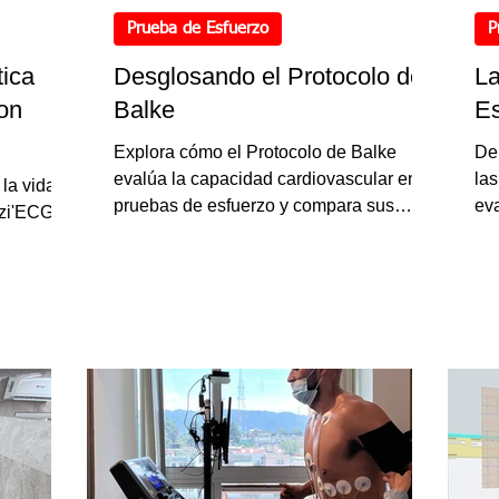
Prueba de Esfuerzo
P
tica
Desglosando el Protocolo de
La
on
Balke
Es
Explora cómo el Protocolo de Balke
De
evalúa la capacidad cardiovascular en
la
la vida
pruebas de esfuerzo y compara sus
eva
 zi'ECG
características con el Protocolo
ca