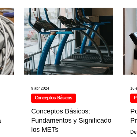
esible
9 abr 2024
16 
Conceptos Básicos
P
Conceptos Básicos:
Po
a
Fundamentos y Significado de
Pr
los METs
De