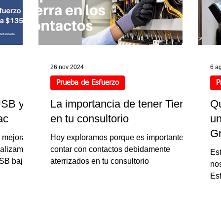
26 nov 2024
6 a
Prueba de Esfuerzo
P
USB y
La importancia de tener Tierra
Qu
ac
en tu consultorio
un
G
y mejoras
Hoy exploramos porque es importante
ualizamos
contar con contactos debidamente
Es
USB baja
aterrizados en tu consultorio
nos
l Sistema
Es
ac zi'ECG
MXN.
s más