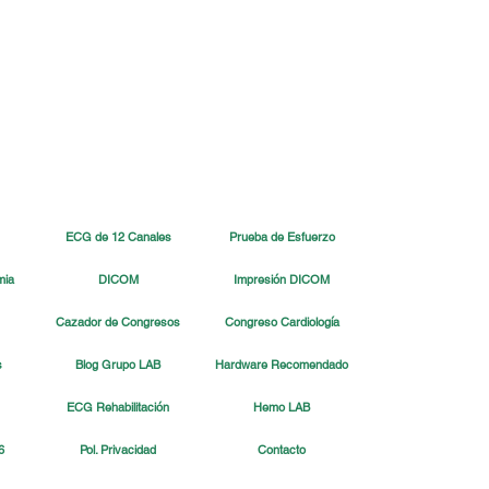
ECG de 12 Canales
Prueba de Esfuerzo
mia
DICOM
Impresión DICOM
Cazador de Congresos
Congreso Cardiología
s
Blog Grupo LAB
Hardware Recomendado
ECG Rehabilitación
Hemo LAB
6
Pol. Privacidad
Contacto