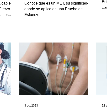
Esf
a cables
Conoce que es un MET, su significado, y
con
fuerzo
donde se aplica en una Prueba de
uipos
Esfuerzo
3 oct 2023
22 