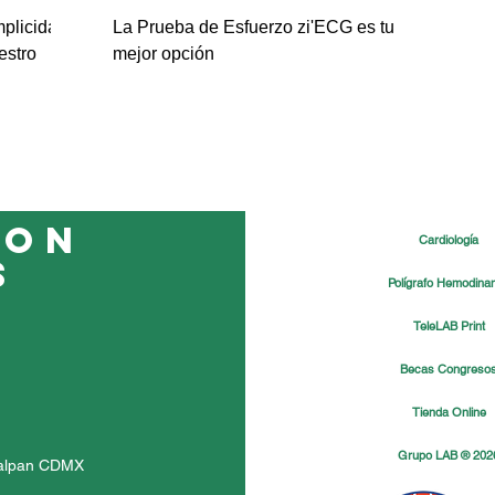
mplicidad
La Prueba de Esfuerzo zi'ECG es tu
estro
mejor opción
con
Cardiología
s
Polígrafo Hemodina
TeleLAB Print
Becas Congreso
Tienda Online
Grupo LAB ® 202
Tlalpan CDMX