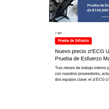
7 abr
Prueba de Esfuerzo
Nuevo precio zi'ECG 
Prueba de Esfuerzo M
Tras meses de trabajo interno 
con nuestros proveedores, act
dos equipos clave: el zi'ECG 
de $17,500 a $13,700 MXN y e
de Prueba de Esfuerzo para M
baja de $145,000 a $135,000 
Mejores componentes, mejor
conectividad y configuracione