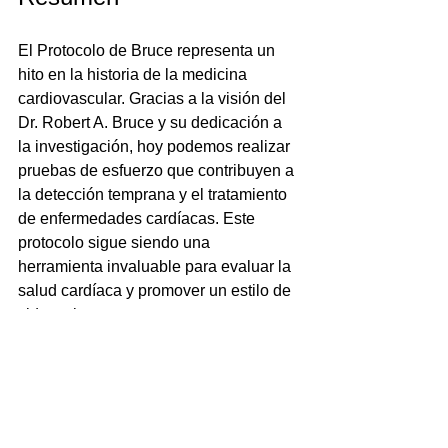
El Protocolo de Bruce representa un 
hito en la historia de la medicina 
cardiovascular. Gracias a la visión del 
Dr. Robert A. Bruce y su dedicación a 
la investigación, hoy podemos realizar 
pruebas de esfuerzo que contribuyen a 
la detección temprana y el tratamiento 
de enfermedades cardíacas. Este 
protocolo sigue siendo una 
herramienta invaluable para evaluar la 
salud cardíaca y promover un estilo de 
vida activo.
Esperamos que este viaje a través del 
tiempo haya sido informativo y 
enriquecedor para todos los 
interesados en la medicina y la salud. 