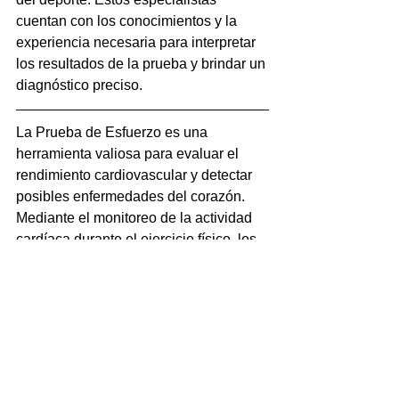
cuentan con los conocimientos y la 
experiencia necesaria para interpretar 
los resultados de la prueba y brindar un 
diagnóstico preciso.
La Prueba de Esfuerzo es una 
herramienta valiosa para evaluar el 
rendimiento cardiovascular y detectar 
posibles enfermedades del corazón. 
Mediante el monitoreo de la actividad 
cardíaca durante el ejercicio físico, los 
médicos pueden obtener información 
vital sobre la salud cardiovascular de 
un individuo. Si tienes síntomas 
cardíacos o simplemente deseas 
conocer más acerca de tu estado físico, 
considera hablar con un especialista 
médico para determinar si una Prueba 